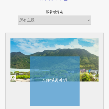
跟着感觉走
连住悦趣礼遇