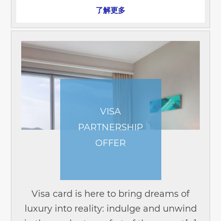
了解更多
VISA
PARTNERSHIP
OFFER
Visa card is here to bring dreams of
luxury into reality: indulge and unwind