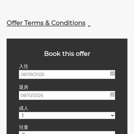
Offer Terms & Conditions
Book this offer
入住
退房
成人
兒童