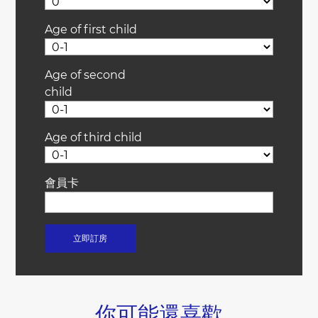
Age of first child
Age of second
child
Age of third child
會員卡
你可能還喜歡