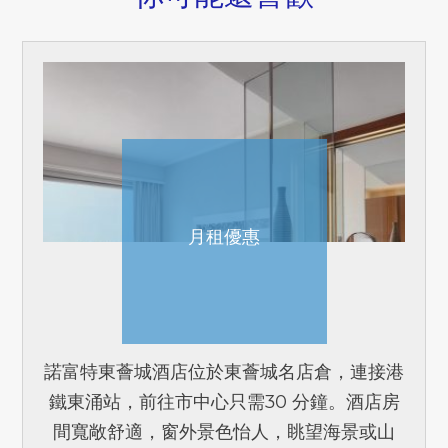
月租優惠
諾富特東薈城酒店位於東薈城名店倉，連接港
鐵東涌站，前往市中心只需30 分鐘。酒店房
間寬敞舒適，窗外景色怡人，眺望海景或山