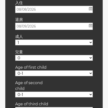
入住
退房
成人
兒童
Age of first child
Age of second
child
Age of third child