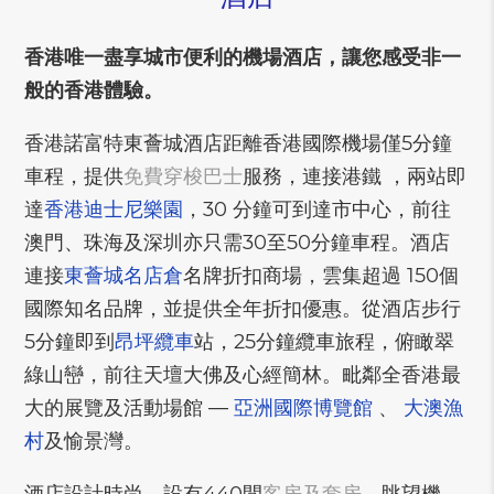
香港唯一盡享城市便利的機場酒店，讓您感受非一
般的香港體驗。
香港諾富特東薈城酒店距離香港國際機場僅5分鐘
車程，提供
免費穿梭巴士
服務，連接港鐵 ，兩站即
達
香港迪士尼樂園
，30 分鐘可到達市中心，前往
澳門、珠海及深圳亦只需30至50分鐘車程。酒店
連接
東薈城名店倉
名牌折扣商場，雲集超過 150個
國際知名品牌，並提供全年折扣優惠。從酒店步行
5分鐘即到
昂坪纜車
站，25分鐘纜車旅程，俯瞰翠
綠山巒，前往天壇大佛及心經簡林。毗鄰全香港最
大的展覽及活動場館 —
亞洲國際博覽館
、
大澳漁
村
及愉景灣。